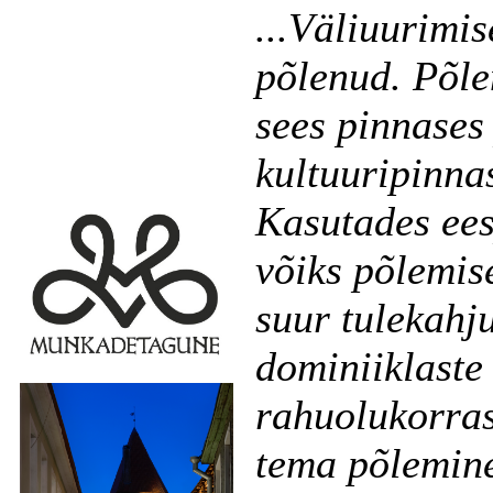
...Väliuurimis
põlenud. Põlem
sees pinnases
kultuuripinnas
Kasutades ees
võiks põlemise
suur tulekahju
dominiiklaste 
rahuolukorras
tema põlemine