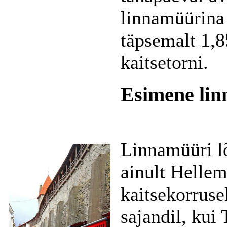
linnamüürina 
täpsemalt 1,8
kaitsetorni.
Esimene li
Linnamüüri l
ainult Hellem
kaitsekorrusel
sajandil, kui