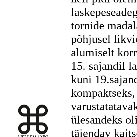
laskepeseadega
tornide madal
põhjusel likvi
alumiselt kor
15. sajandil 
kuni 19.sajan
kompaktseks, 
varustatatava
ülesandeks oli
täiendav kaits