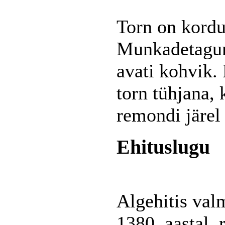
Torn on kordu
Munkadetagune 
avati kohvik. 
torn tühjana,
remondi järel 
Ehituslugu
Algehitis valm
1380. aastal, 