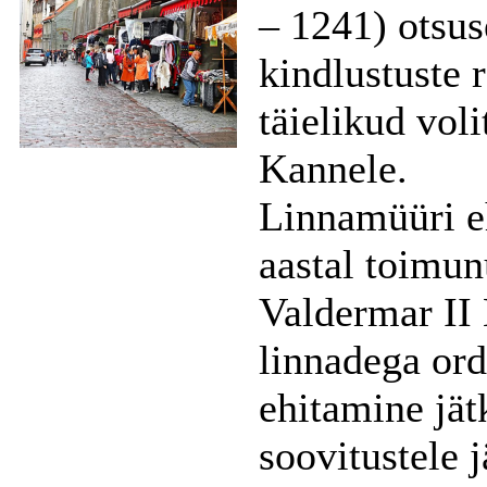
– 1241) otsus
kindlustuste 
täielikud vol
Kannele.
Linnamüüri eh
aastal toimun
Valdermar II 
linnadega or
ehitamine jät
soovitustele 