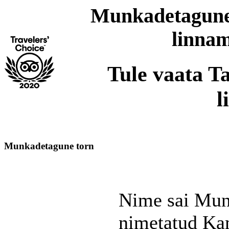
Munkadetagune 
linnam
Tule vaata Ta
l
Munkadetagune torn
Nime sai Mun
nimetatud Kam