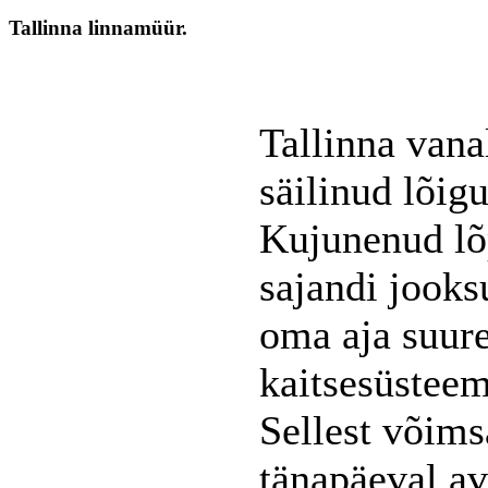
Tallinna linnamüür.
Tallinna van
säilinud lõig
Kujunenud lõ
sajandi jooks
oma aja suur
kaitsesüstee
Sellest võims
tänapäeval a