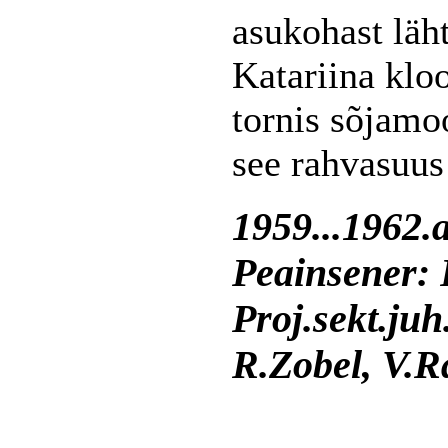
asukohast läh
Katariina kloo
tornis sõjamoo
see rahvasuus
1959...1962.
Peainsener:
Proj.sekt.juh
R.Zobel, V.