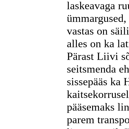
laskeavaga r
ümmargused, 
vastas on säil
alles on ka lat
Pärast Liivi s
seitsmenda ehi
sissepääs ka 
kaitsekorruse
pääsemaks lin
parem transpo