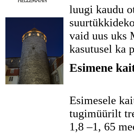
luugi kaudu o
suurtükkidekor
vaid uus uks 
kasutusel ka 
Esimene kai
Esimesele kai
tugimüürilt t
1,8 –1, 65 me