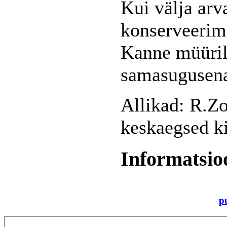
Kui välja arv
konserveerimi
Kanne müüril
samasugusena,
Allikad: R.Z
keskaegsed k
Informatsio
p