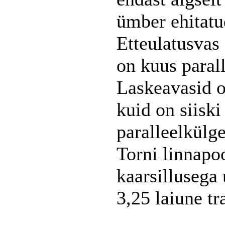
ümber ehitatu
Etteulatusvas
on kuus paral
Laskeavasid o
kuid on siiski 
paralleelkülge
Torni linnapo
kaarsillusega
3,25 laiune tr