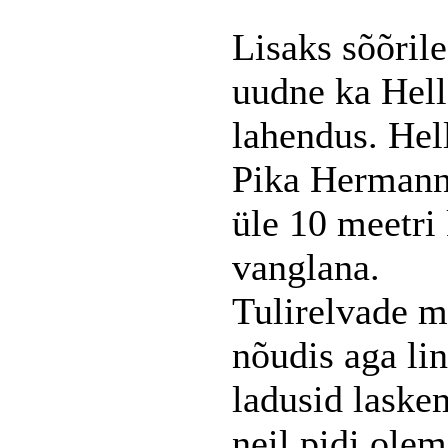
Lisaks sõõrile
uudne ka Hell
lahendus. Hel
Pika Hermanni
üle 10 meetri 
vanglana.
Tulirelvade m
nõudis aga li
ladusid laske
neil pidi ole