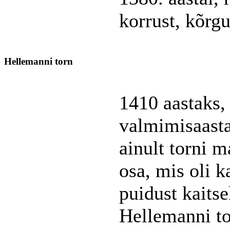
korrust, kõrg
Hellemanni torn
1410 aastaks,
valmimisaasta
ainult torni 
osa, mis oli k
puidust kaits
Hellemanni to