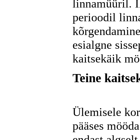
linnamüüril. I
perioodil lin
kõrgendamine 
esialgne siss
kaitsekäik möö
Teine kaitse
Ülemisele kor
pääses mööda 
endast algsel