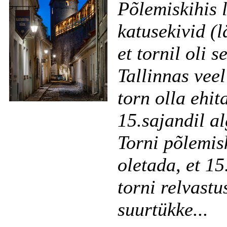
Põlemiskihis 
katusekivid (l
et tornil oli 
Tallinnas veel
torn olla ehit
15.sajandil al
Torni põlemis
oletada, et 15
torni relvastu
suurtükke...